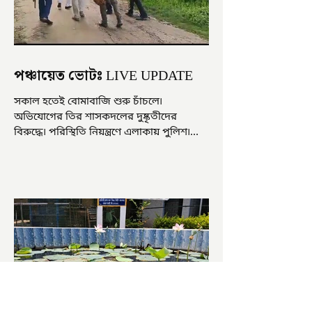
পঞ্চায়েত ভোটঃ LIVE UPDATE
সকাল হতেই বোমাবাজি শুরু চাঁচলে৷
অভিযোগের তির শাসকদলের দুষ্কৃতীদের
বিরুদ্ধে৷ পরিস্থিতি নিয়ন্ত্রণে এলাকায় পুলিশ৷
আজ ভোট শুরু হওয়ার এক ঘণ্টা...