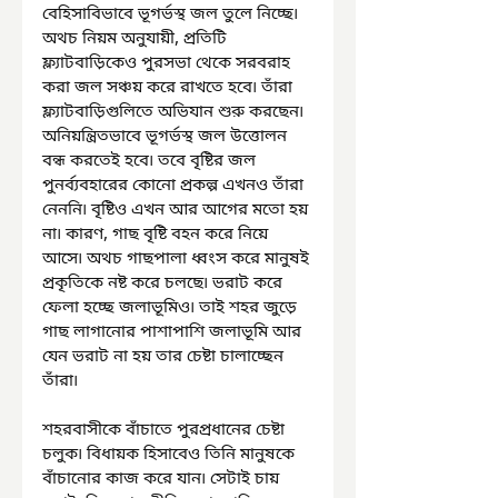
বেহিসাবিভাবে ভূগর্ভস্থ জল তুলে নিচ্ছে৷ 
অথচ নিয়ম অনুযায়ী, প্রতিটি 
ফ্ল্যাটবাড়িকেও পুরসভা থেকে সরবরাহ 
করা জল সঞ্চয় করে রাখতে হবে৷ তাঁরা 
ফ্ল্যাটবাড়িগুলিতে অভিযান শুরু করছেন৷ 
অনিয়ন্ত্রিতভাবে ভূগর্ভস্থ জল উত্তোলন 
বন্ধ করতেই হবে৷ তবে বৃষ্টির জল 
পুনর্ব্যবহারের কোনো প্রকল্প এখনও তাঁরা 
নেননি৷ বৃষ্টিও এখন আর আগের মতো হয় 
না৷ কারণ, গাছ বৃষ্টি বহন করে নিয়ে 
আসে৷ অথচ গাছপালা ধ্বংস করে মানুষই 
প্রকৃতিকে নষ্ট করে চলছে৷ ভরাট করে 
ফেলা হচ্ছে জলাভূমিও৷ তাই শহর জুড়ে 
গাছ লাগানোর পাশাপাশি জলাভূমি আর 
যেন ভরাট না হয় তার চেষ্টা চালাচ্ছেন 
তাঁরা৷
শহরবাসীকে বাঁচাতে পুরপ্রধানের চেষ্টা 
চলুক৷ বিধায়ক হিসাবেও তিনি মানুষকে 
বাঁচানোর কাজ করে যান৷ সেটাই চায় 