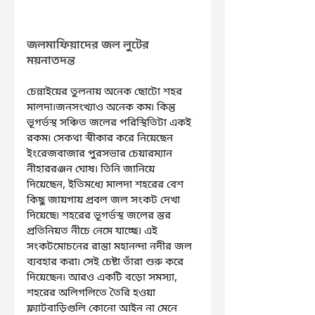
জলমাফিয়াদের জল লুটের 
ময়নাতদন্ত
চেন্নাইয়ের তুলনায় অনেক ছোটো শহর 
মালদা৷জনসংখ্যাও অনেক কম৷ কিন্তু 
ভূগর্ভস্থ সঞ্চিত জলের পরিস্থিতিটা একই 
রকম৷ সেকথা স্বীকার করে নিয়েছেন 
ইংরেজবাজার পুরসভার চেয়ারম্যান 
নীহাররঞ্জন ঘোষ৷ তিনি জানিয়ে 
দিয়েছেন, ইতিমধ্যে মালদা শহরের বেশ 
কিছু জায়গায় প্রবল জল সংকট দেখা 
দিয়েছে৷ শহরের ভূগর্ভস্থ জলের স্তর 
প্রতিনিয়ত নীচে নেমে যাচ্ছে৷ এই 
সংকটমোচনের রাস্তা মহানন্দা নদীর জল 
ব্যবহার করা৷ সেই চেষ্টা তাঁরা শুরু করে 
দিয়েছেন৷ আরও একটি বড়ো সমস্যা, 
শহরের অলিগলিতে তৈরি হওয়া 
ফ্ল্যাটবাড়িগুলি কোনো আইন না মেনে 