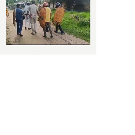
পঞ্চায়েত ভোটঃ LIVE UPDATE
সকাল হতেই বোমাবাজি শুরু চাঁচলে৷
অভিযোগের তির শাসকদলের দুষ্কৃতীদের
বিরুদ্ধে৷ পরিস্থিতি নিয়ন্ত্রণে এলাকায় পুলিশ৷
আজ ভোট শুরু হওয়ার এক ঘণ্টা...