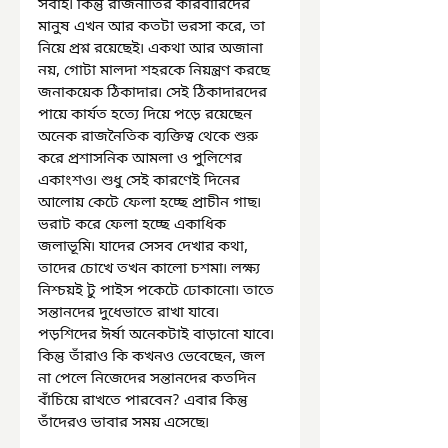
সবাই৷ কিন্তু রাজনীতির কারবারিদের 
মানুষ এখন আর কতটা ভরসা করে, তা 
নিয়ে প্রশ্ন রয়েছেই৷ একথা আর অজানা 
নয়, গোটা মালদা শহরকে নিয়ন্ত্রণ করছে 
জনাকয়েক ঠিকাদার৷ সেই ঠিকাদারদের 
পায়ে কার্যত হত্যে দিয়ে পড়ে রয়েছেন 
অনেক রাজনৈতিক ব্যক্তিত্ব থেকে শুরু 
করে প্রশাসনিক আমলা ও পুলিশের 
একাংশও৷ শুধু সেই কারণেই দিনের 
আলোয় কেটে ফেলা হচ্ছে প্রাচীন গাছ৷ 
ভরাট করে ফেলা হচ্ছে একাধিক 
জলাভূমি৷ যাদের সেসব দেখার কথা, 
তাদের চোখে তখন কালো চশমা৷ লক্ষ্য 
নিশ্চয়ই টু পাইস পকেটে ঢোকানো৷ তাতে 
সন্তানদের দুধেভাতে রাখা যাবে৷ 
পড়শিদের ঈর্ষা অনেকটাই বাড়ানো যাবে৷ 
কিন্তু তাঁরাও কি কখনও ভেবেছেন, জল 
না পেলে নিজেদের সন্তানদের কতদিন 
বাঁচিয়ে রাখতে পারবেন? এবার কিন্তু 
তাঁদেরও ভাবার সময় এসেছে৷