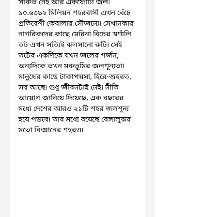
সঞ্চিত নেই আর একফোঁটা জল৷ 
১০.৬৩৯২ মিলিয়ন শহরবাসী এখন বেঁচে 
প্রতিবেশী কেরালার সৌজন্যে৷ সেখানকার 
নাগরিকদের কাছে মেরিনা বিচের স্বর্ণালি 
তট এখন সত্যিই ঝলসানো রুটি৷ সেই 
তটের একদিকে যখন জলের গর্জন, 
অন্যদিকে তখন মরুভূমির জলশূন্যতা৷ 
মানুষের কাছে টাকাপয়সা, হিরে-জহরত, 
সব আছে৷ শুধু জীবনটাই নেই৷ নীতি 
আয়োগ জানিয়ে দিয়েছে, এক বছরের 
মধ্যে দেশের আরও ২১টি শহর জলশূন্য 
হয়ে পড়বে৷ তার মধ্যে রয়েছে বেঙ্গালুরুর 
মতো বিজ্ঞানের শহরও৷ 