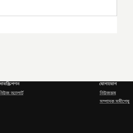
সাবস্ক্রিপশন
যোগাযোগ
নিউজ অ্যালার্ট
নিউজরুম
সম্পাদক সমীপেষু