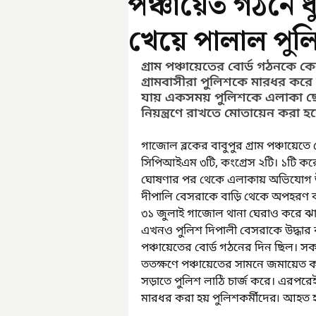
পঞ্চায়েত গঠনে ধুন
খেয়ে পালাল পুল
গ্রাম পঞ্চায়েতের বোর্ড গঠনকে কেন্দ
গ্রামবাসীরা পুলিশকে মারধর কর
যায় একসময় পুলিশকে এলাকা ছেড
নিয়ন্ত্রণে রাখতে মোতায়েন করা হ
গাজোল ব্লকের বাবুপুর গ্রাম পঞ্চায়ে
সিপিআইএম ৩টি, কংগ্রেস ২টি। ১টি কর
ঘোষণার পর থেকে এলাকায় অভিযোগ উঠেছি
দীপালি বেসরাকে বাড়ি থেকে অপহরণ ক
৩১ জুলাই গাজোল থানা ঘেরাও করে ঝাড়খ
এখনও পুলিশ দিপালী বেসরাকে উদ্ধা
পঞ্চায়েতের বোর্ড গঠনের দিন ছিল। সকা
ততক্ষণে পঞ্চায়েতের সামনে জমায়েত কর
সড়াতে পুলিশ লাঠি চার্জ করে। এরপরে
মারধর করা হয় পুলিশকর্মীদের৷ আহত 