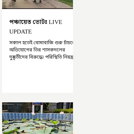
পঞ্চায়েত ভোটঃ LIVE
UPDATE
সকাল হতেই বোমাবাজি শুরু চাঁচলে৷
অভিযোগের তির শাসকদলের
দুষ্কৃতীদের বিরুদ্ধে৷ পরিস্থিতি নিয়ন্ত্রণে
এলাকায় পুলিশ৷ আজ ভোট শুরু
হওয়ার এক ঘণ্টা...