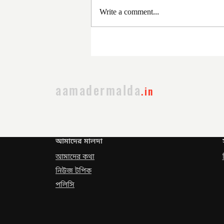
Write a comment...
সরকার পরিবর্তনের পর প্রথম
প্রশাসনিক বৈঠক
aamadermalda
.in
আমাদের মালদা
আমাদের কথা
নিউজ টপিক
পলিসি