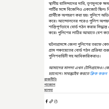
স্থানীয় বাসিন্দাদের দাবি, তৃণমূলকে 
পার্টির সঙ্গে বিজেপিও একজোট ছিল৷ কিন
প্রার্থীকে অপহরণ করা হয়৷ পুলিশে অভ
করে। আন্দোলনের পরেও পুলিশ অপহৃত প্র
শান্তিপূর্ণভাবে বোর্ড গঠন করার সিদ্ধান্
করে৷ পুলিশের লাঠির আঘাতে বেশ কয়
ঘটনাপ্রসঙ্গে জেলা পুলিশের তরফে কোনও 
গ্রাম পঞ্চায়েতের বোর্ড গঠন প্রক্রিয়া শ
পুলিশবাহিনী সহ আধিকারিকরাও।
আমাদের মালদা এখন টেলিগ্রামেও। জ
চ্যানেলে। সাবস্ক্রাইব করতে 
ক্লিক করুন
রাজনীতি
গাজোল
মালদা