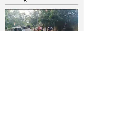
পঞ্চায়েত ভোটঃ LIVE UPDATE
সকাল হতেই বোমাবাজি শুরু চাঁচলে৷
অভিযোগের তির শাসকদলের দুষ্কৃতীদের
বিরুদ্ধে৷ পরিস্থিতি নিয়ন্ত্রণে এলাকায় পুলিশ৷
আজ ভোট শুরু হওয়ার এক ঘণ্টা...