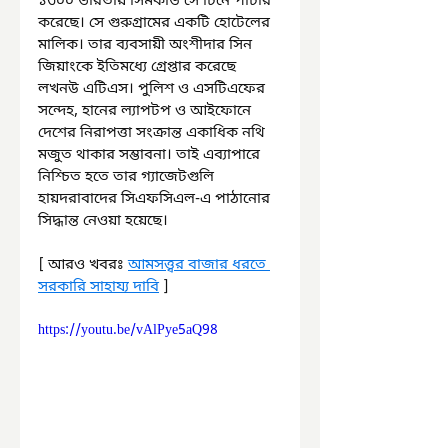
১৩০০ ভারতীয় সিমকার্ড সে চিনে পাচার 
করেছে। সে গুরুগ্রামের একটি হোটেলের 
মালিক। তার ব্যবসায়ী অংশীদার সিন 
জিয়াংকে ইতিমধ্যে গ্রেপ্তার করেছে 
লখনউ এটিএস। পুলিশ ও এসটিএফের 
সন্দেহ, হানের ল্যাপটপ ও আইফোনে 
দেশের নিরাপত্তা সংক্রান্ত একাধিক নথি 
মজুত থাকার সম্ভাবনা। তাই এব্যাপারে 
নিশ্চিত হতে তার গ্যাজেটগুলি 
হায়দরাবাদের সিএফসিএল-এ পাঠানোর 
সিদ্ধান্ত নেওয়া হয়েছে।
[ আরও খবরঃ 
আমসত্ত্বর বাজার ধরতে 
সরকারি সাহায্য দাবি
 ]
https://youtu.be/vAlPye5aQ98