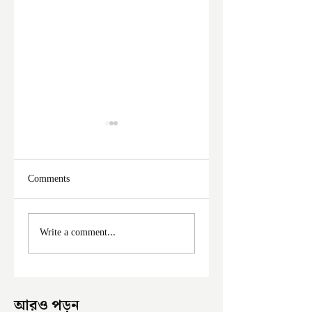
Comments
ফের দুঃসাহসিক চুরি
মালদা শহরে ফের চুরি
Write a comment...
ইংরেজবাজারে
অভিযোগ
আরও পড়ুন