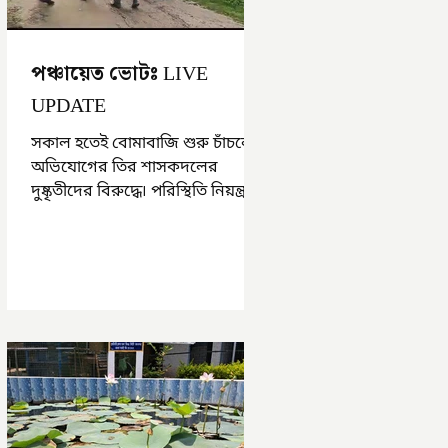
পঞ্চায়েত ভোটঃ LIVE
UPDATE
সকাল হতেই বোমাবাজি শুরু চাঁচলে৷
অভিযোগের তির শাসকদলের
দুষ্কৃতীদের বিরুদ্ধে৷ পরিস্থিতি নিয়ন্ত্রণে
এলাকায় পুলিশ৷ আজ ভোট শুরু
হওয়ার এক ঘণ্টা...