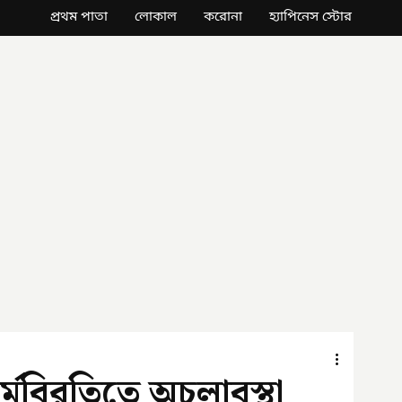
প্রথম পাতা
লোকাল
করোনা
হ্যাপিনেস স্টোর
র্মবিরতিতে অচলাবস্থা