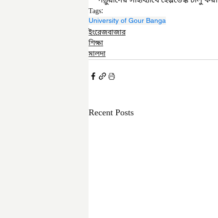
পড়ুয়াদের সাহায্যার্থে হেল্পডেস্ক চালু ক
Tags:
University of Gour Banga
ইংরেজবাজার
শিক্ষা
মালদা
Recent Posts