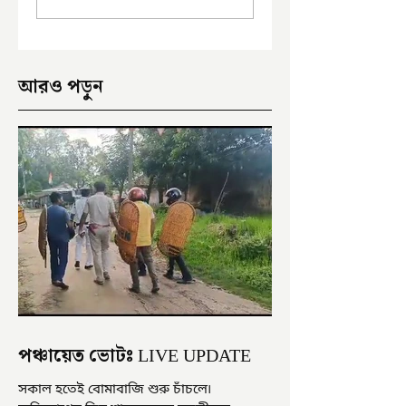
অভিযোগ
থেকে উদ্ধার পড়ুয়ার 
আরও পড়ুন
পঞ্চায়েত ভোটঃ LIVE UPDATE
সকাল হতেই বোমাবাজি শুরু চাঁচলে৷