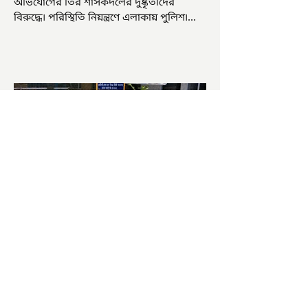
অভিযোগের তির শাসকদলের দুষ্কৃতীদের
বিরুদ্ধে৷ পরিস্থিতি নিয়ন্ত্রণে এলাকায় পুলিশ৷
আজ ভোট শুরু হওয়ার এক ঘণ্টা...
চাষিদের উৎসাহ বাড়াতে স্কুলেই
পদ্ম চাষ
ভারতের জাতীয় ফুল পদ্ম। এক সময় মালদা