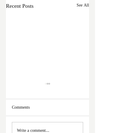
Recent Posts
See All
Comments
মালদা শহরে ফের চুরির
আঠারো ঘণ্টা পর নদী
Write a comment...