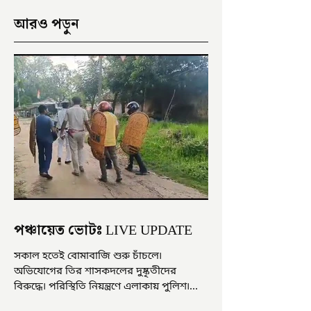
আরও পড়ুন
পঞ্চায়েত ভোটঃ LIVE UPDATE
সকাল হতেই বোমাবাজি শুরু চাঁচলে৷
অভিযোগের তির শাসকদলের দুষ্কৃতীদের
বিরুদ্ধে৷ পরিস্থিতি নিয়ন্ত্রণে এলাকায় পুলিশ৷
আজ ভোট শুরু হওয়ার এক ঘণ্টা...