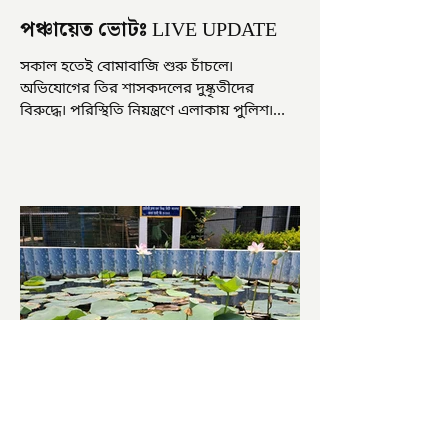
পঞ্চায়েত ভোটঃ LIVE UPDATE
সকাল হতেই বোমাবাজি শুরু চাঁচলে৷
অভিযোগের তির শাসকদলের দুষ্কৃতীদের
বিরুদ্ধে৷ পরিস্থিতি নিয়ন্ত্রণে এলাকায় পুলিশ৷
আজ ভোট শুরু হওয়ার এক ঘণ্টা...