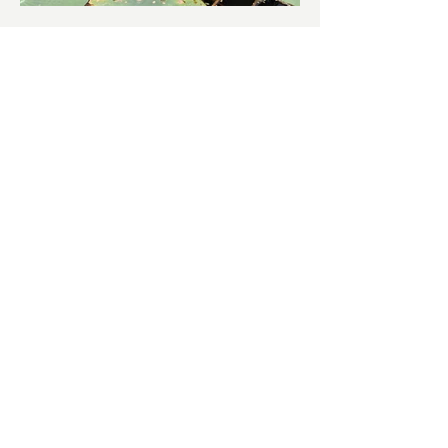
চাষিদের উৎসাহ বাড়াতে স্কুলেই
পদ্ম চাষ
ভারতের জাতীয় ফুল পদ্ম। এক সময় মালদা
জেলাতে বিভিন্ন প্রজাতির পদ্ম চাষ হত। তবে
সময়ের সঙ্গে সঙ্গে হারিয়ে যেতে বসেছে পদ্ম
চাষ। দুর্গা পুজোয়...