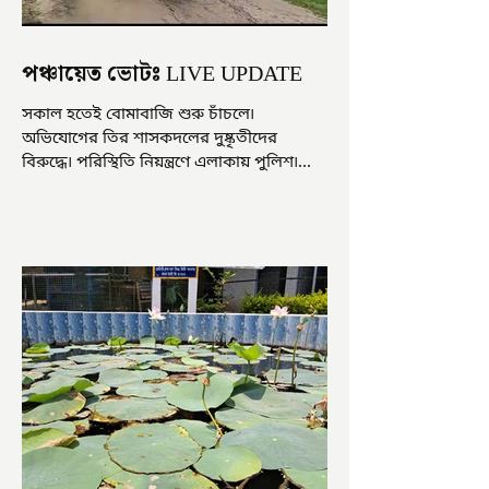
পঞ্চায়েত ভোটঃ LIVE UPDATE
সকাল হতেই বোমাবাজি শুরু চাঁচলে৷
অভিযোগের তির শাসকদলের দুষ্কৃতীদের
বিরুদ্ধে৷ পরিস্থিতি নিয়ন্ত্রণে এলাকায় পুলিশ৷
আজ ভোট শুরু হওয়ার এক ঘণ্টা...