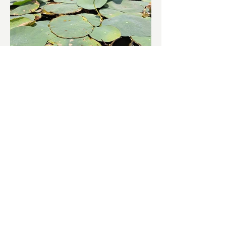
চাষিদের উৎসাহ বাড়াতে স্কুলেই
পদ্ম চাষ
ভারতের জাতীয় ফুল পদ্ম। এক সময় মালদা
জেলাতে বিভিন্ন প্রজাতির পদ্ম চাষ হত। তবে
সময়ের সঙ্গে সঙ্গে হারিয়ে যেতে বসেছে পদ্ম
চাষ। দুর্গা পুজোয়...