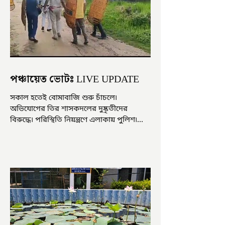
পঞ্চায়েত ভোটঃ LIVE UPDATE
সকাল হতেই বোমাবাজি শুরু চাঁচলে৷
অভিযোগের তির শাসকদলের দুষ্কৃতীদের
বিরুদ্ধে৷ পরিস্থিতি নিয়ন্ত্রণে এলাকায় পুলিশ৷
আজ ভোট শুরু হওয়ার এক ঘণ্টা...