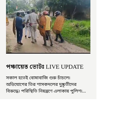
পঞ্চায়েত ভোটঃ LIVE UPDATE
সকাল হতেই বোমাবাজি শুরু চাঁচলে৷
অভিযোগের তির শাসকদলের দুষ্কৃতীদের
বিরুদ্ধে৷ পরিস্থিতি নিয়ন্ত্রণে এলাকায় পুলিশ৷
আজ ভোট শুরু হওয়ার এক ঘণ্টা...