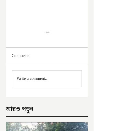
Comments
ফের দুঃসাহসিক চুরি
মালদা শহরে ফের চুরি
Write a comment...
ইংরেজবাজারে
অভিযোগ
আরও পড়ুন