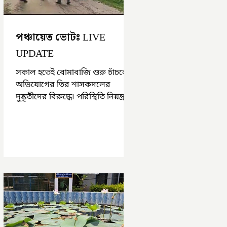
পঞ্চায়েত ভোটঃ LIVE
UPDATE
সকাল হতেই বোমাবাজি শুরু চাঁচলে৷
অভিযোগের তির শাসকদলের
দুষ্কৃতীদের বিরুদ্ধে৷ পরিস্থিতি নিয়ন্ত্রণে
এলাকায় পুলিশ৷ আজ ভোট শুরু
হওয়ার এক ঘণ্টা...