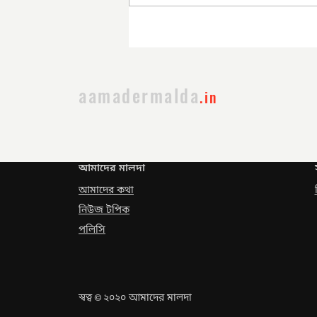
সরকার পরিবর্তনের পর প্রথম
প্রশাসনিক বৈঠক
aamadermalda
.in
আমাদের মালদা
আমাদের কথা
নিউজ টপিক
পলিসি
স্বত্ব
২০২০ আমাদের মালদা
©