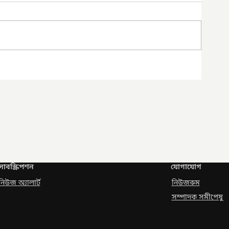
সাবস্ক্রিপশন
যোগাযোগ
নিউজ অ্যালার্ট
নিউজরুম
সম্পাদক সমীপেষু