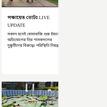
পঞ্চায়েত ভোটঃ LIVE
UPDATE
সকাল হতেই বোমাবাজি শুরু চাঁচলে৷
অভিযোগের তির শাসকদলের
দুষ্কৃতীদের বিরুদ্ধে৷ পরিস্থিতি নিয়ন্ত্রণে
এলাকায় পুলিশ৷ আজ ভোট শুরু
হওয়ার এক ঘণ্টা...