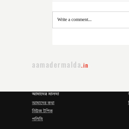
Write a comment...
সরকার পরিবর্তনের পর প্রথম
প্রশাসনিক বৈঠক
aamadermalda
.in
আমাদের মালদা
আমাদের কথা
নিউজ টপিক
পলিসি