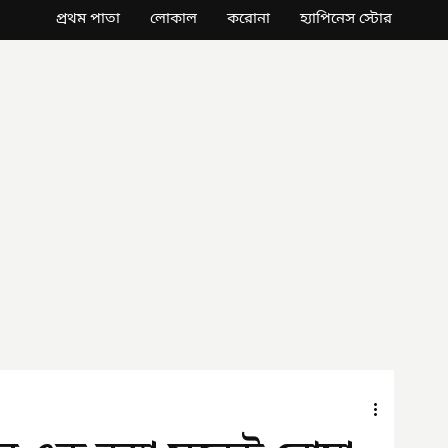
প্রথম পাতা
লোকাল
করোনা
হ্যাপিনেস স্টোর