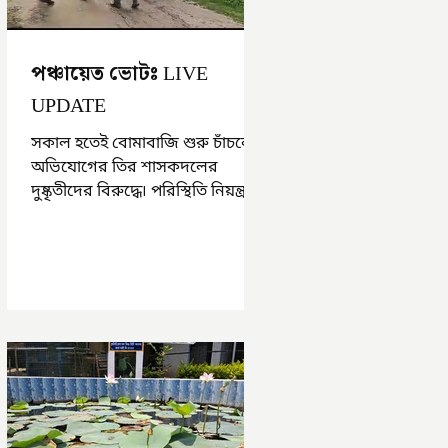
পঞ্চায়েত ভোটঃ LIVE
UPDATE
সকাল হতেই বোমাবাজি শুরু চাঁচলে৷
অভিযোগের তির শাসকদলের
দুষ্কৃতীদের বিরুদ্ধে৷ পরিস্থিতি নিয়ন্ত্রণে
এলাকায় পুলিশ৷ আজ ভোট শুরু
হওয়ার এক ঘণ্টা...