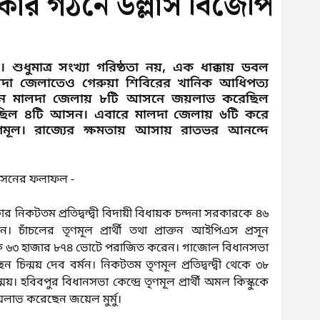
রকার গঠনে উল্লাস বিজেপি
 শুধুমাত্র সংখ্যা গরিষ্ঠতা নয়, এক ধাক্কায় ডবল 
মালদা জেলাতেও গেরুয়া শিবিরের খানিক আধিপত্য 
বাচনে মালদা জেলায় ৮টি আসনে জয়লাভ করেছিল 
েছিল ৪টি আসন। এবারে মালদা জেলায় ৬টি করে 
ূল। রাজ্যের ক্ষমতায় আসায় রাতভর আনন্দে 
আসনের ফলাফল -
কার নিকটতম প্রতিদ্বন্দ্বী বিদায়ী বিধায়ক চন্দনা সরকারকে ৪৬ 
ঁচলের তৃণমূল প্রার্থী তথা প্রাক্তন আইপিএস প্রসূন 
 দাসকে ৬৩ হাজার ৮৭৪ ভোটে পরাজিত করেন। গাজোল বিধানসভা 
িন্ময় দেব বর্মন। নিকটতম তৃণমূল প্রতিদ্বন্দ্বী থেকে ৩৮ 
 হবিবপুর বিধানসভা কেন্দ্রে তৃণমূল প্রার্থী অমল কিস্কুকে 
াভ করেছেন জয়েল মুর্মু।