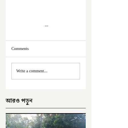
Comments
মালদা শহরে ফের চুরির
ক্ষমতাচ্যূত হতেই
Write a comment...
অভিযোগ
অভিষেকের বিরুদ্ধে
ক্ষোভ
আরও পড়ুন