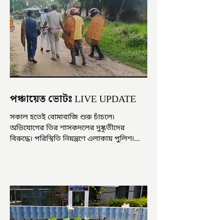
পঞ্চায়েত ভোটঃ LIVE UPDATE
সকাল হতেই বোমাবাজি শুরু চাঁচলে৷
অভিযোগের তির শাসকদলের দুষ্কৃতীদের
বিরুদ্ধে৷ পরিস্থিতি নিয়ন্ত্রণে এলাকায় পুলিশ৷
আজ ভোট শুরু হওয়ার এক ঘণ্টা...