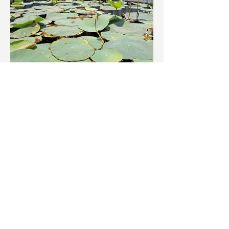
চাষিদের উৎসাহ বাড়াতে স্কুলেই
পদ্ম চাষ
ভারতের জাতীয় ফুল পদ্ম। এক সময় মালদা
জেলাতে বিভিন্ন প্রজাতির পদ্ম চাষ হত। তবে
সময়ের সঙ্গে সঙ্গে হারিয়ে যেতে বসেছে পদ্ম
চাষ। দুর্গা পুজোয়...