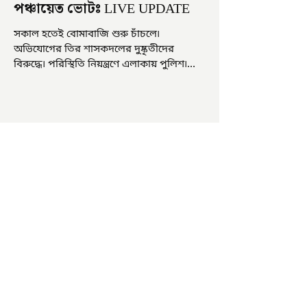
পঞ্চায়েত ভোটঃ LIVE UPDATE
সকাল হতেই বোমাবাজি শুরু চাঁচলে৷
অভিযোগের তির শাসকদলের দুষ্কৃতীদের
বিরুদ্ধে৷ পরিস্থিতি নিয়ন্ত্রণে এলাকায় পুলিশ৷
আজ ভোট শুরু হওয়ার এক ঘণ্টা...
চাষিদের উৎসাহ বাড়াতে স্কুলেই