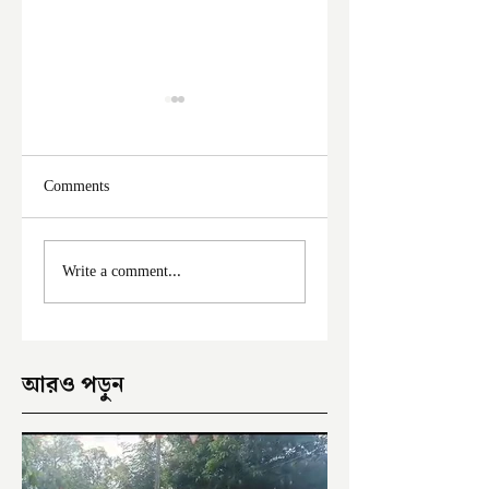
Comments
মালদা শহরে ফের চুরির
আঠারো ঘণ্টা পর নদী
Write a comment...
অভিযোগ
থেকে উদ্ধার পড়ুয়ার 
আরও পড়ুন