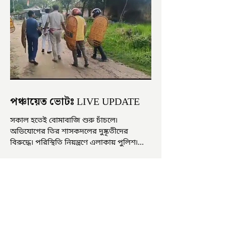
পঞ্চায়েত ভোটঃ LIVE UPDATE
সকাল হতেই বোমাবাজি শুরু চাঁচলে৷
অভিযোগের তির শাসকদলের দুষ্কৃতীদের
বিরুদ্ধে৷ পরিস্থিতি নিয়ন্ত্রণে এলাকায় পুলিশ৷
আজ ভোট শুরু হওয়ার এক ঘণ্টা...