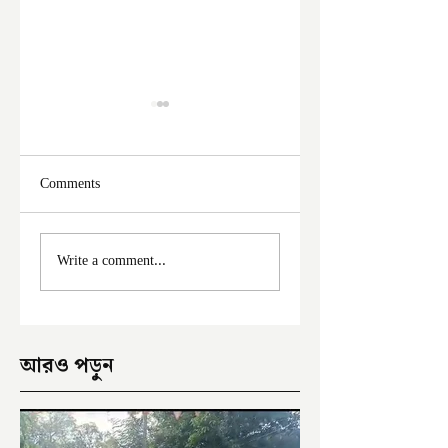
Comments
ফের দুঃসাহসিক চুরি
মালদা শহরে ফের চুরি
Write a comment...
ইংরেজবাজারে
অভিযোগ
আরও পড়ুন