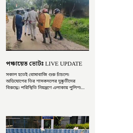
পঞ্চায়েত ভোটঃ LIVE UPDATE
সকাল হতেই বোমাবাজি শুরু চাঁচলে৷
অভিযোগের তির শাসকদলের দুষ্কৃতীদের
বিরুদ্ধে৷ পরিস্থিতি নিয়ন্ত্রণে এলাকায় পুলিশ৷
আজ ভোট শুরু হওয়ার এক ঘণ্টা...