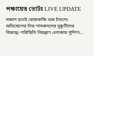
পঞ্চায়েত ভোটঃ LIVE UPDATE
সকাল হতেই বোমাবাজি শুরু চাঁচলে৷
অভিযোগের তির শাসকদলের দুষ্কৃতীদের
বিরুদ্ধে৷ পরিস্থিতি নিয়ন্ত্রণে এলাকায় পুলিশ৷
আজ ভোট শুরু হওয়ার এক ঘণ্টা...