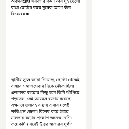
অবসরপ্রাপ্ত সরকারি কর্মী৷ তাঁর দুই ছেলে৷ 
বাপ্পা ছোটো৷ বছর দুয়েক আগে তাঁর 
বিয়েও হয়৷
স্থানীয় সূত্রে জানা গিয়েছে, ছোটো থেকেই 
বাপ্পার সমাজসেবার দিকে ঝোঁক ছিল৷ 
এলাকার কারোর কিছু হলে তিনি ঝাঁপিয়ে 
পড়তেন৷ সেই অভ্যেস বজায় রয়েছে 
এখনও৷ ভয়াবহ বন্যায় এবার যথেষ্ট 
ক্ষতিগ্রস্ত জেলা৷ বিশেষ করে উত্তর 
মালদায় বন্যার প্রকোপ অনেক বেশি৷ 
কয়েকদিন ধরেই উত্তর মালদার দুর্গত 