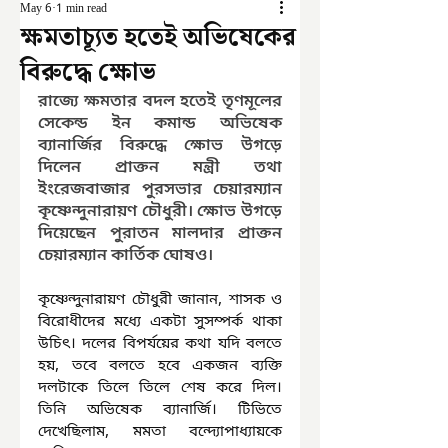
May 6
1 min read
ক্ষমতাচ্যূত হতেই অভিষেকের
বিরুদ্ধে ক্ষোভ
রাজ্যে ক্ষমতার বদল হতেই তৃণমূলের 
সেকেন্ড ইন কমান্ড অভিষেক 
ব্যানার্জির বিরুদ্ধে ক্ষোভ উগড়ে 
দিলেন প্রাক্তন মন্ত্রী তথা 
ইংরেজবাজার পুরসভার চেয়ারম্যান 
কৃষ্ণেন্দুনারায়ণ চৌধুরী। ক্ষোভ উগড়ে 
দিয়েছেন পুরাতন মালদার প্রাক্তন 
চেয়ারম্যান কার্তিক ঘোষও।
কৃষ্ণেন্দুনারায়ণ চৌধুরী জানান, শাসক ও 
বিরোধীদের মধ্যে একটা সুসম্পর্ক থাকা 
উচিৎ। দলের বিপর্যয়ের কথা যদি বলতে 
হয়, তবে বলতে হবে একজন ব্যক্তি 
দলটাকে তিলে তিলে শেষ করে দিল। 
তিনি অভিষেক ব্যানার্জি। টিভিতে 
দেখেছিলাম, মমতা বন্দ্যোপাধ্যায়কে 