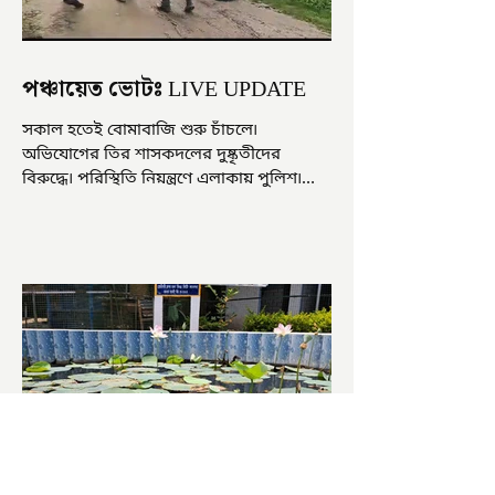
পঞ্চায়েত ভোটঃ LIVE UPDATE
সকাল হতেই বোমাবাজি শুরু চাঁচলে৷
অভিযোগের তির শাসকদলের দুষ্কৃতীদের
বিরুদ্ধে৷ পরিস্থিতি নিয়ন্ত্রণে এলাকায় পুলিশ৷
আজ ভোট শুরু হওয়ার এক ঘণ্টা...