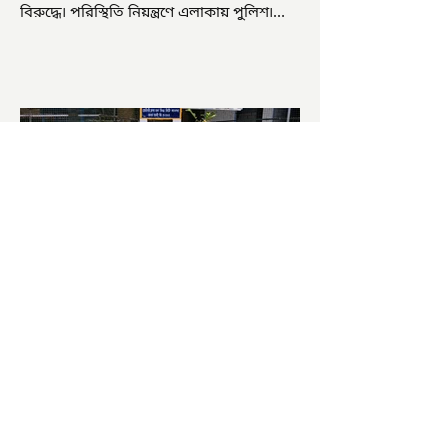
বিরুদ্ধে৷ পরিস্থিতি নিয়ন্ত্রণে এলাকায় পুলিশ৷
আজ ভোট শুরু হওয়ার এক ঘণ্টা...
চাষিদের উৎসাহ বাড়াতে স্কুলেই
পদ্ম চাষ
ভারতের জাতীয় ফুল পদ্ম। এক সময় মালদা