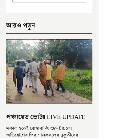
আরও পড়ুন
পঞ্চায়েত ভোটঃ LIVE UPDATE
সকাল হতেই বোমাবাজি শুরু চাঁচলে৷
অভিযোগের তির শাসকদলের দুষ্কৃতীদের