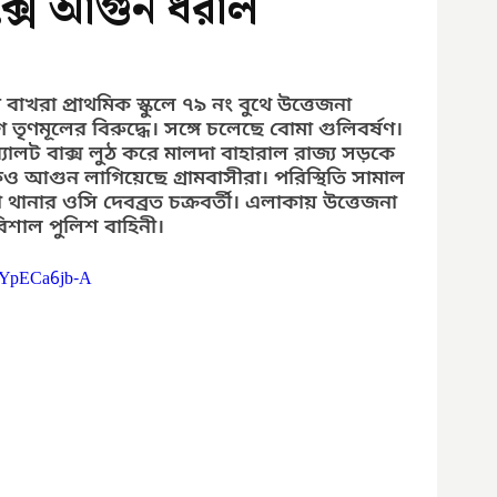
াক্সে আগুন ধরাল
 বাখরা প্রাথমিক স্কুলে ৭৯ নং বুথে উত্তেজনা 
ৃণমূলের বিরুদ্ধে। সঙ্গে চলেছে বোমা গুলিবর্ষণ। 
ব্যালট বাক্স লুঠ করে মালদা বাহারাল রাজ্য সড়কে 
ও আগুন লাগিয়েছে গ্রামবাসীরা। পরিস্থিতি সামাল 
 থানার ওসি দেবব্রত চক্রবর্তী। এলাকায় উত্তেজনা 
িশাল পুলিশ বাহিনী।
IYpECa6jb-A