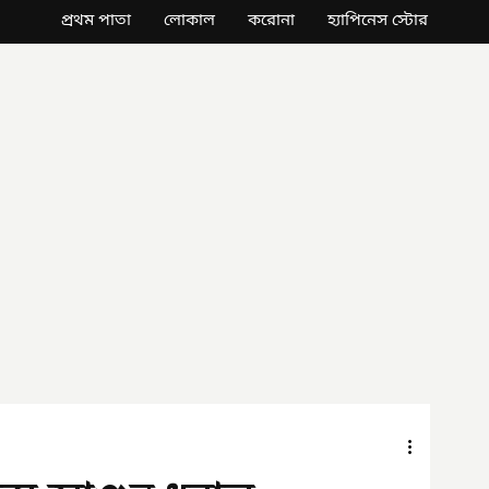
প্রথম পাতা
লোকাল
করোনা
হ্যাপিনেস স্টোর