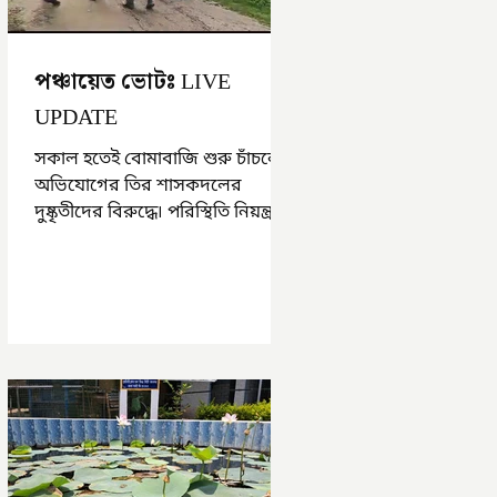
পঞ্চায়েত ভোটঃ LIVE
UPDATE
সকাল হতেই বোমাবাজি শুরু চাঁচলে৷
অভিযোগের তির শাসকদলের
দুষ্কৃতীদের বিরুদ্ধে৷ পরিস্থিতি নিয়ন্ত্রণে
এলাকায় পুলিশ৷ আজ ভোট শুরু
হওয়ার এক ঘণ্টা...