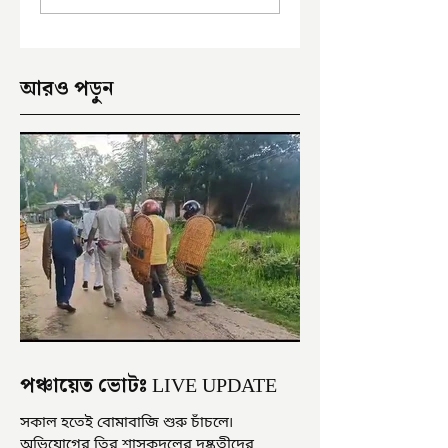
আরও পড়ুন
পঞ্চায়েত ভোটঃ LIVE UPDATE
সকাল হতেই বোমাবাজি শুরু চাঁচলে৷
অভিযোগের তির শাসকদলের দুষ্কৃতীদের