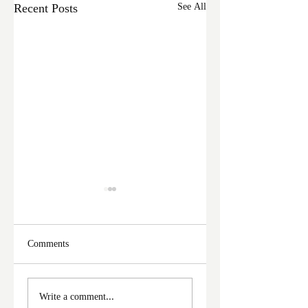
Recent Posts
See All
Comments
ফের দুঃসাহসিক চুরি
মালদা শহরে ফের চুরি
Write a comment...
ইংরেজবাজারে
অভিযোগ