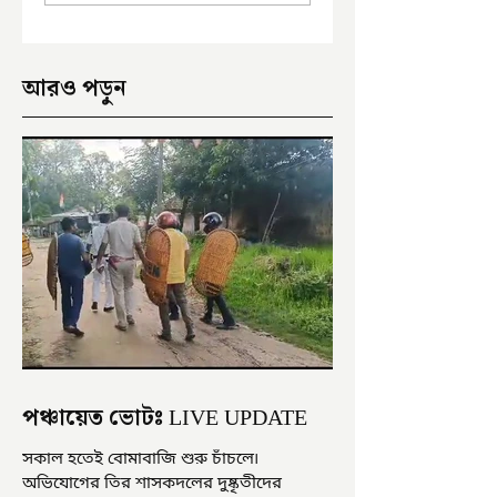
আরও পড়ুন
পঞ্চায়েত ভোটঃ LIVE UPDATE
সকাল হতেই বোমাবাজি শুরু চাঁচলে৷
অভিযোগের তির শাসকদলের দুষ্কৃতীদের