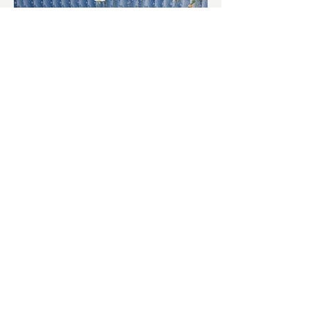
চাষিদের উৎসাহ বাড়াতে স্কুলেই
পদ্ম চাষ
ভারতের জাতীয় ফুল পদ্ম। এক সময় মালদা
জেলাতে বিভিন্ন প্রজাতির পদ্ম চাষ হত। তবে
সময়ের সঙ্গে সঙ্গে হারিয়ে যেতে বসেছে পদ্ম
চাষ। দুর্গা পুজোয়...