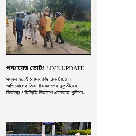
পঞ্চায়েত ভোটঃ LIVE UPDATE
সকাল হতেই বোমাবাজি শুরু চাঁচলে৷
অভিযোগের তির শাসকদলের দুষ্কৃতীদের
বিরুদ্ধে৷ পরিস্থিতি নিয়ন্ত্রণে এলাকায় পুলিশ৷
আজ ভোট শুরু হওয়ার এক ঘণ্টা...