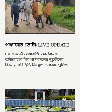
পঞ্চায়েত ভোটঃ LIVE UPDATE
সকাল হতেই বোমাবাজি শুরু চাঁচলে৷
অভিযোগের তির শাসকদলের দুষ্কৃতীদের
বিরুদ্ধে৷ পরিস্থিতি নিয়ন্ত্রণে এলাকায় পুলিশ৷
আজ ভোট শুরু হওয়ার এক ঘণ্টা...