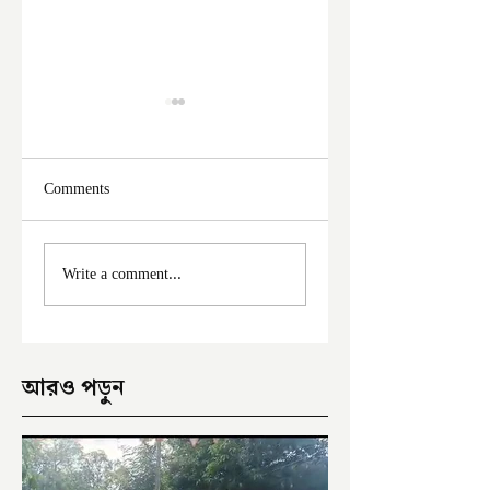
Comments
মালদা শহরে ফের চুরির
ক্ষমতাচ্যূত হতেই
Write a comment...
অভিযোগ
অভিষেকের বিরুদ্ধে
ক্ষোভ
আরও পড়ুন