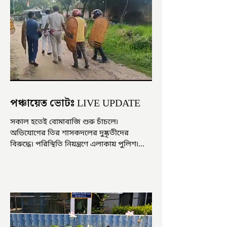
পঞ্চায়েত ভোটঃ LIVE UPDATE
সকাল হতেই বোমাবাজি শুরু চাঁচলে৷
অভিযোগের তির শাসকদলের দুষ্কৃতীদের
বিরুদ্ধে৷ পরিস্থিতি নিয়ন্ত্রণে এলাকায় পুলিশ৷
আজ ভোট শুরু হওয়ার এক ঘণ্টা...