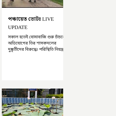
পঞ্চায়েত ভোটঃ LIVE
UPDATE
সকাল হতেই বোমাবাজি শুরু চাঁচলে৷
অভিযোগের তির শাসকদলের
দুষ্কৃতীদের বিরুদ্ধে৷ পরিস্থিতি নিয়ন্ত্রণে
এলাকায় পুলিশ৷ আজ ভোট শুরু
হওয়ার এক ঘণ্টা...