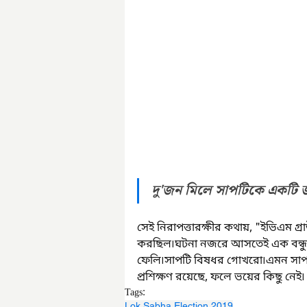
দু'জন মিলে সাপটিকে একটি 
সেই নিরাপত্তারক্ষীর কথায়, "ইভিএম গ্র
করছিল৷ঘটনা নজরে আসতেই এক বন্ধুর স
ফেলি৷সাপটি বিষধর গোখরো৷এমন সাপ
প্রশিক্ষণ রয়েছে, ফলে ভয়ের কিছু ন
Tags:
Lok Sabha Election 2019