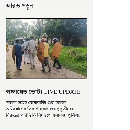
আরও পড়ুন
পঞ্চায়েত ভোটঃ LIVE UPDATE
সকাল হতেই বোমাবাজি শুরু চাঁচলে৷
অভিযোগের তির শাসকদলের দুষ্কৃতীদের
বিরুদ্ধে৷ পরিস্থিতি নিয়ন্ত্রণে এলাকায় পুলিশ৷
আজ ভোট শুরু হওয়ার এক ঘণ্টা...