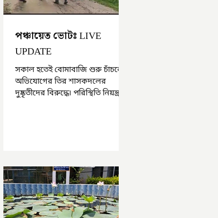
পঞ্চায়েত ভোটঃ LIVE
UPDATE
সকাল হতেই বোমাবাজি শুরু চাঁচলে৷
অভিযোগের তির শাসকদলের
দুষ্কৃতীদের বিরুদ্ধে৷ পরিস্থিতি নিয়ন্ত্রণে
এলাকায় পুলিশ৷ আজ ভোট শুরু
হওয়ার এক ঘণ্টা...