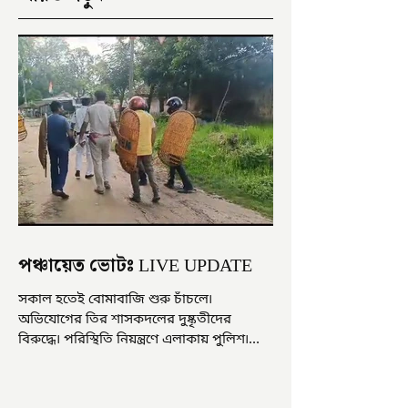
পঞ্চায়েত ভোটঃ LIVE UPDATE
সকাল হতেই বোমাবাজি শুরু চাঁচলে৷
অভিযোগের তির শাসকদলের দুষ্কৃতীদের
বিরুদ্ধে৷ পরিস্থিতি নিয়ন্ত্রণে এলাকায় পুলিশ৷
আজ ভোট শুরু হওয়ার এক ঘণ্টা...