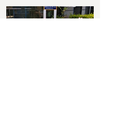
চাষিদের উৎসাহ বাড়াতে স্কুলেই
পদ্ম চাষ
ভারতের জাতীয় ফুল পদ্ম। এক সময় মালদা
জেলাতে বিভিন্ন প্রজাতির পদ্ম চাষ হত। তবে
সময়ের সঙ্গে সঙ্গে হারিয়ে যেতে বসেছে পদ্ম
চাষ। দুর্গা পুজোয়...