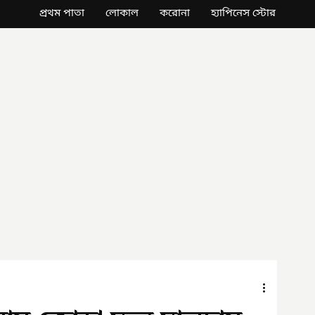
প্রথম পাতা
লোকাল
করোনা
হ্যাপিনেস স্টোর