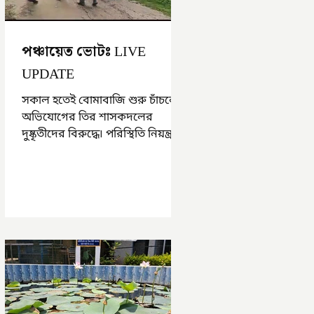
পঞ্চায়েত ভোটঃ LIVE
UPDATE
সকাল হতেই বোমাবাজি শুরু চাঁচলে৷
অভিযোগের তির শাসকদলের
দুষ্কৃতীদের বিরুদ্ধে৷ পরিস্থিতি নিয়ন্ত্রণে
এলাকায় পুলিশ৷ আজ ভোট শুরু
হওয়ার এক ঘণ্টা...