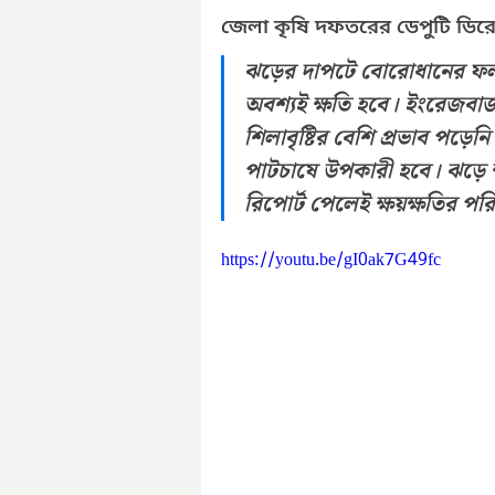
জেলা কৃষি দফতরের ডেপুটি ডিরে
ঝড়ের দাপটে বোরোধানের ফলন
অবশ্যই ক্ষতি হবে। ইংরেজবাজা
শিলাবৃষ্টির বেশি প্রভাব পড়েন
পাটচাষে উপকারী হবে। ঝড়ে ক
রিপোর্ট পেলেই ক্ষয়ক্ষতির পর
https://youtu.be/gI0ak7G49fc