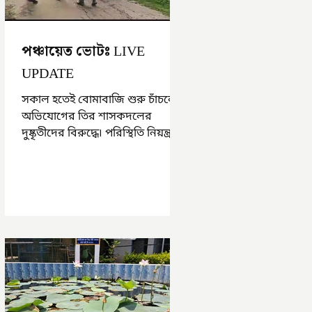
পঞ্চায়েত ভোটঃ LIVE
UPDATE
সকাল হতেই বোমাবাজি শুরু চাঁচলে৷
অভিযোগের তির শাসকদলের
দুষ্কৃতীদের বিরুদ্ধে৷ পরিস্থিতি নিয়ন্ত্রণে
এলাকায় পুলিশ৷ আজ ভোট শুরু
হওয়ার এক ঘণ্টা...