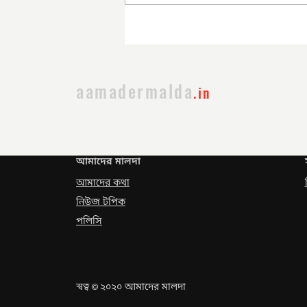
সরকার পরিবর্তনের পর প্রথম
প্রশাসনিক বৈঠক
aamadermalda
.in
আমাদের মালদা
আমাদের কথা
নিউজ টপিক
পলিসি
স্বত্ব
২০২০ আমাদের মালদা
©