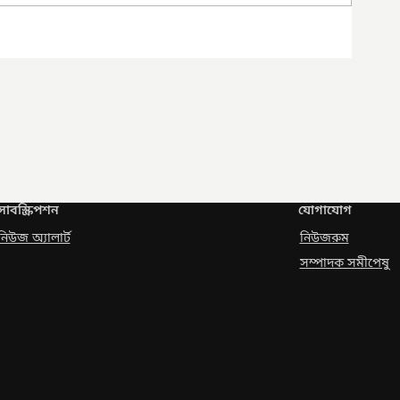
সাবস্ক্রিপশন
যোগাযোগ
নিউজ অ্যালার্ট
নিউজরুম
সম্পাদক সমীপেষু