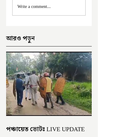
ফের দুঃসাহসিক চুরি
মালদা শহরে ফের চুরি
Write a comment...
ইংরেজবাজারে
অভিযোগ
আরও পড়ুন
পঞ্চায়েত ভোটঃ LIVE UPDATE