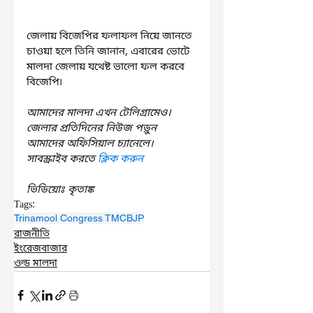
জেলায় বিজেপির ফলাফল নিয়ে জানতে 
চাওয়া হলে তিনি জানান, এবারের ভোটে 
মালদা জেলায় যথেষ্ট ভালো ফল করবে 
বিজেপি৷
আমাদের মালদা এখন টেলিগ্রামেও। 
জেলার প্রতিদিনের নিউজ পড়ুন 
আমাদের অফিসিয়াল চ্যানেলে। 
সাবস্ক্রাইব করতে 
ক্লিক করুন
ভিডিয়োঃ কৃতাঙ্ক
Tags:
Trinamool Congress TMC
BJP
রাজনীতি
ইংরেজবাজার
ওল্ড মালদা