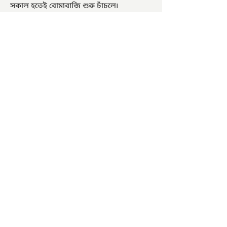
সকাল হতেই বোমাবাজি শুরু চাঁচলে৷
অভিযোগের তির শাসকদলের দুষ্কৃতীদের
বিরুদ্ধে৷ পরিস্থিতি নিয়ন্ত্রণে এলাকায় পুলিশ৷
আজ ভোট শুরু হওয়ার এক ঘণ্টা...
চাষিদের উৎসাহ বাড়াতে স্কুলেই
পদ্ম চাষ