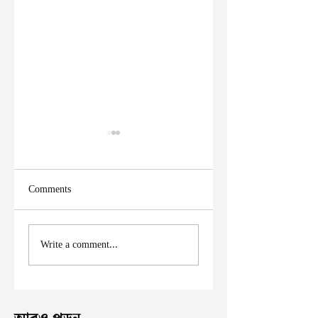
Comments
ফের দুঃসাহসিক চুরি
মালদা শহরে ফের চুরি
Write a comment...
ইংরেজবাজারে
অভিযোগ