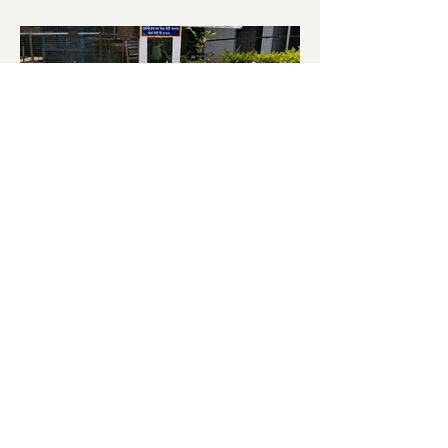
চাষিদের উৎসাহ বাড়াতে স্কুলেই
পদ্ম চাষ
ভারতের জাতীয় ফুল পদ্ম। এক সময় মালদা
জেলাতে বিভিন্ন প্রজাতির পদ্ম চাষ হত। তবে
সময়ের সঙ্গে সঙ্গে হারিয়ে যেতে বসেছে পদ্ম
চাষ। দুর্গা পুজোয়...