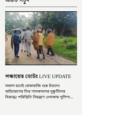
আরও পড়ুন
পঞ্চায়েত ভোটঃ LIVE UPDATE
সকাল হতেই বোমাবাজি শুরু চাঁচলে৷
অভিযোগের তির শাসকদলের দুষ্কৃতীদের
বিরুদ্ধে৷ পরিস্থিতি নিয়ন্ত্রণে এলাকায় পুলিশ৷
আজ ভোট শুরু হওয়ার এক ঘণ্টা...