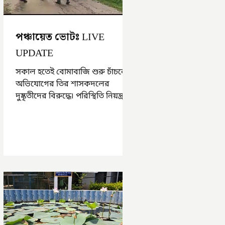
পঞ্চায়েত ভোটঃ LIVE
UPDATE
সকাল হতেই বোমাবাজি শুরু চাঁচলে৷
অভিযোগের তির শাসকদলের
দুষ্কৃতীদের বিরুদ্ধে৷ পরিস্থিতি নিয়ন্ত্রণে
এলাকায় পুলিশ৷ আজ ভোট শুরু
হওয়ার এক ঘণ্টা...