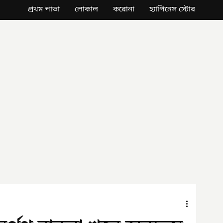
প্রথম পাতা
লোকাল
করোনা
হ্যাপিনেস স্টোর