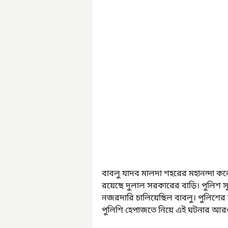
বাবলু যাদব মালদা শহরের মহানন্দা কলোন
রয়েছে দুলাল সরকারের বাড়ি। পুলিশ স
নজরদারি চালিয়েছিল বাবলু। পুলিশের হ
পুলিশি হেপাজতে নিয়ে এই ঘটনার আরও