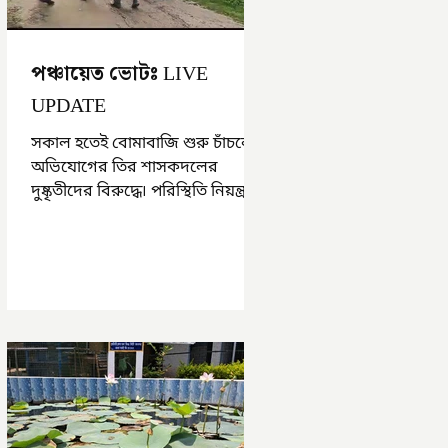
পঞ্চায়েত ভোটঃ LIVE
UPDATE
সকাল হতেই বোমাবাজি শুরু চাঁচলে৷
অভিযোগের তির শাসকদলের
দুষ্কৃতীদের বিরুদ্ধে৷ পরিস্থিতি নিয়ন্ত্রণে
এলাকায় পুলিশ৷ আজ ভোট শুরু
হওয়ার এক ঘণ্টা...