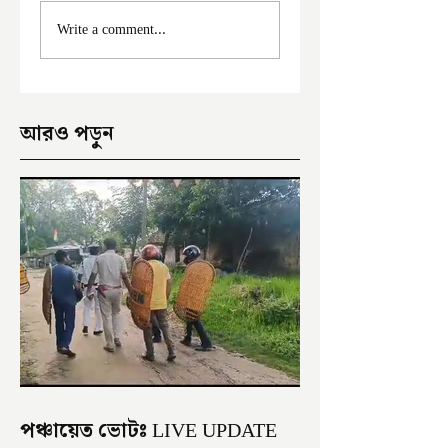
মালদা শহরে ফের চুরির
আঠারো ঘণ্টা পর নদী
Write a comment...
অভিযোগ
থেকে উদ্ধার পড়ুয়ার 
আরও পড়ুন
পঞ্চায়েত ভোটঃ LIVE UPDATE