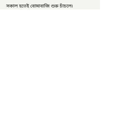
সকাল হতেই বোমাবাজি শুরু চাঁচলে৷
অভিযোগের তির শাসকদলের দুষ্কৃতীদের
বিরুদ্ধে৷ পরিস্থিতি নিয়ন্ত্রণে এলাকায় পুলিশ৷
আজ ভোট শুরু হওয়ার এক ঘণ্টা...
চাষিদের উৎসাহ বাড়াতে স্কুলেই
পদ্ম চাষ