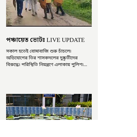
পঞ্চায়েত ভোটঃ LIVE UPDATE
সকাল হতেই বোমাবাজি শুরু চাঁচলে৷
অভিযোগের তির শাসকদলের দুষ্কৃতীদের
বিরুদ্ধে৷ পরিস্থিতি নিয়ন্ত্রণে এলাকায় পুলিশ৷
আজ ভোট শুরু হওয়ার এক ঘণ্টা...