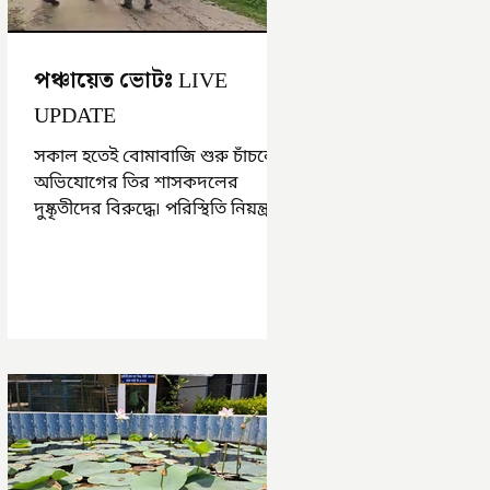
পঞ্চায়েত ভোটঃ LIVE
UPDATE
সকাল হতেই বোমাবাজি শুরু চাঁচলে৷
অভিযোগের তির শাসকদলের
দুষ্কৃতীদের বিরুদ্ধে৷ পরিস্থিতি নিয়ন্ত্রণে
এলাকায় পুলিশ৷ আজ ভোট শুরু
হওয়ার এক ঘণ্টা...