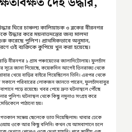
ষতবিক্ষত দেহ উদ্ধার,
দ্ধার ঘিরে চাঞ্চল্য কালিয়াচক ৩ ব্লকের বীরনগর 
িকে উদ্ধার করে ময়নাতদন্তের জন্য মালদা 
ুরু করেছে পুলিশ। প্রাথমিকভাবে অনুমান, 
ে ওই ব্যক্তিকে কুপিয়ে খুন করা হয়েছে।
৷ বাড়ি বীরনগর ১ গ্রাম পঞ্চায়েতের জালাদিটোলায়। ফুলচাঁদ 
র সূত্রে জানা গিয়েছে, কয়েকদিন আগেই ভিনরাজ্য থেকে 
 খাবার খেয়ে বাড়ির বাইরে গিয়েছিলেন তিনি। এরপর থেকে 
র সকালে পরিবারের লোকজন জানতে পারেন, ফুলচাঁদবাবুর 
াগানে পড়ে রয়েছে৷ খবর পেয়ে দ্রুত ঘটনাস্থলে পৌঁছে 
ার পুলিশ৷ ঘটনাস্থল থেকে কিছু নমুনাও সংগ্রহ করে 
 মেডিকেলে পাঠানো হয়।
ন, “গতকাল সন্ধেয় ছেলেকে ভাত দিয়েছিলাম৷ খাবার ঢেকে 
নে হওয়ায় ওকে আর কিছু বলিনি৷ কখন যে আমবাগানে চলে 