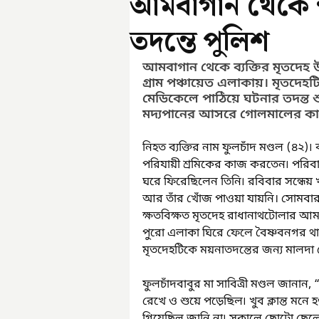
আমবাগান থেকে ক্
তদন্তে পুলিশ
আমবাগান থেকে ব্যক্তির মৃতদেহ উ
গ্রাম পঞ্চায়েত এলাকায়। মৃতদেহট
মেডিকেলে পাঠিয়ে ঘটনার তদন্ত শ
মদ্যপানের আসরে গোলমালের কারণ
নিহত ব্যক্তির নাম ফুলচাঁদ মণ্ডল (৪২)
পরিযায়ী শ্রমিকের কাজ করতেন৷ পরিবা
ঘরে ফিরেছিলেন তিনি৷ রবিবার সন্ধেয়
আর তাঁর খোঁজ পাওয়া যায়নি। সোমবা
ক্ষতবিক্ষত মৃতদেহ রাধানাথটোলার আমব
পুরো এলাকা ঘিরে ফেলে বৈষ্ণবনগর থান
মৃতদেহটিকে ময়নাতদন্তের জন্য মালদা
ফুলচাঁদবাবুর মা সাবিত্রী মণ্ডল জানা
রেখে ও শুয়ে পড়েছিল৷ খুব ক্লান্ত ম