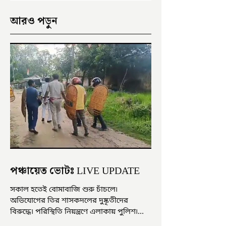
আরও পড়ুন
পঞ্চায়েত ভোটঃ LIVE UPDATE
সকাল হতেই বোমাবাজি শুরু চাঁচলে৷
অভিযোগের তির শাসকদলের দুষ্কৃতীদের
বিরুদ্ধে৷ পরিস্থিতি নিয়ন্ত্রণে এলাকায় পুলিশ৷
আজ ভোট শুরু হওয়ার এক ঘণ্টা...