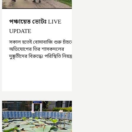
পঞ্চায়েত ভোটঃ LIVE
UPDATE
সকাল হতেই বোমাবাজি শুরু চাঁচলে৷
অভিযোগের তির শাসকদলের
দুষ্কৃতীদের বিরুদ্ধে৷ পরিস্থিতি নিয়ন্ত্রণে
এলাকায় পুলিশ৷ আজ ভোট শুরু
হওয়ার এক ঘণ্টা...