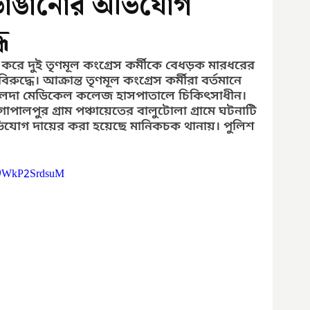
ভাঙানোর অভিযোগ
ে
র করে দুই তৃণমূল কংগ্রেস কর্মীকে বেধড়ক মারধরের 
দ্ধে। আক্রান্ত তৃণমূল কংগ্রেস কর্মীরা বর্তমানে  
মালদা মেডিকেল কলেজ হাসপাতালে চিকিৎসাধীন।  
পালপুর গ্রাম পঞ্চায়েতের বালুটোলা গ্রামে ঘটনাটি 
ভিযোগ দায়ের করা হয়েছে মানিকচক থানায়। পুলিশ 
=9WkP2SrdsuM