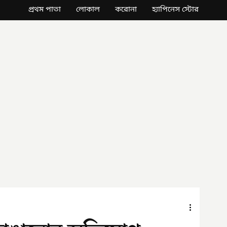
প্রথম পাতা
লোকাল
করোনা
হ্যাপিনেস স্টোর