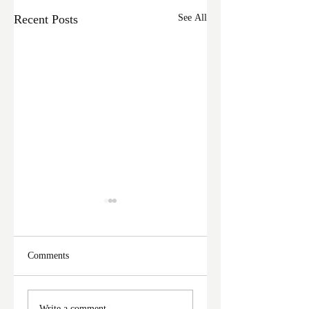
Recent Posts
See All
Comments
ফের দুঃসাহসিক চুরি
মালদা শহরে ফের চুরি