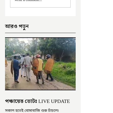
Write a comment...
ইংরেজবাজারে
অভিযোগ
আরও পড়ুন
পঞ্চায়েত ভোটঃ LIVE UPDATE
সকাল হতেই বোমাবাজি শুরু চাঁচলে৷