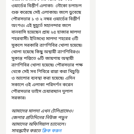
ওয়ার্ডের বিস্তীর্ণ এলাকা৷  নৌকো চলাচল 
শুরু করেছে সেই এলাকায়৷ জলে ডুবেছে 
পৌরসভার ১ ও ২ নম্বর ওয়ার্ডের বিস্তীর্ণ 
অংশও৷ এই মুহূর্তে মহানন্দার জলে 
বানবাসি হয়েছেন প্রায় ২৫ হাজার মালদা 
শহরবাসী৷ ইতিমধ্যে মালদা শহরের ৩টি 
সুকলে সরকারি ত্রাণশিবির খোলা হয়েছে৷ 
খোলা হয়েছে কিছু অস্থায়ী ত্রাণশিবিরও৷ 
সুকান্ত পল্লিতে ৬টি জায়গায় অস্থায়ী 
ত্রাণশিবির খোলা হয়েছে৷ পৌরসভার পক্ষ 
থেকে সেই সব শিবিরে রান্না করা খিচুড়ি 
ও আলোর ব্যবস্থা করা হয়েছে৷ এদিন 
সকালে ওই এলাকা পরিদর্শন করেন 
পৌরসভার ভাইস চেয়ারম্যান দুলাল 
সরকার৷
আমাদের মালদা এখন টেলিগ্রামেও। 
জেলার প্রতিদিনের নিউজ পড়ুন 
আমাদের অফিসিয়াল চ্যানেলে। 
সাবস্ক্রাইব করতে 
ক্লিক করুন