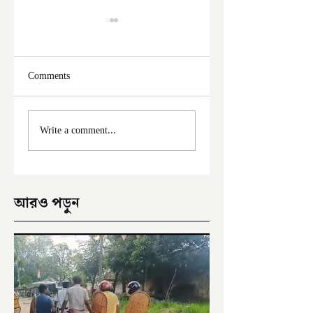
Comments
ফের দুঃসাহসিক চুরি
মালদা শহরে ফের চুরি
Write a comment...
ইংরেজবাজারে
অভিযোগ
আরও পড়ুন