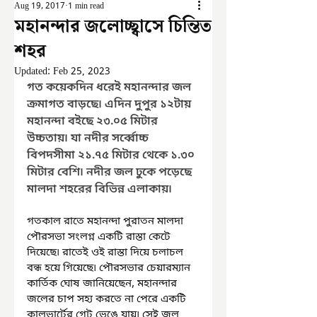
Aug 19, 2017
1 min read
মহানন্দার জলোচ্ছ্বাসে চিন্তিত
শহর
Updated:
Feb 25, 2023
গত কয়েকদিন ধরেই মহানন্দার জল 
ক্রমাগত বাড়ছে৷ এদিন দুপুর ১২টায় 
মহানন্দা বইছে ২৩.০৫ মিটার 
উচ্চতায়৷ যা নদীর সর্ব্বোচ্চ 
বিপদসীমা ২১.৭৫ মিটার থেকে ১.৩০ 
মিটার বেশি৷ নদীর জল ঢুকে পড়েছে 
মালদা শহরের বিভিন্ন এলাকায়৷
গতকাল রাতে মহানন্দা পুরাতন মালদা 
পৌরসভা সংলগ্ন একটি রাস্তা কেটে 
দিয়েছে৷ রাতেই ওই রাস্তা দিয়ে চলাচল 
বন্ধ হয়ে গিয়েছে৷ পৌরসভার চেয়ারম্যান 
কার্তিক ঘোষ জানিয়েছেন, মহানন্দার 
জলের চাপ সহ্য করতে না পেরে একটি 
কালভার্টের গেট ভেঙে যায়৷ সেই জল 