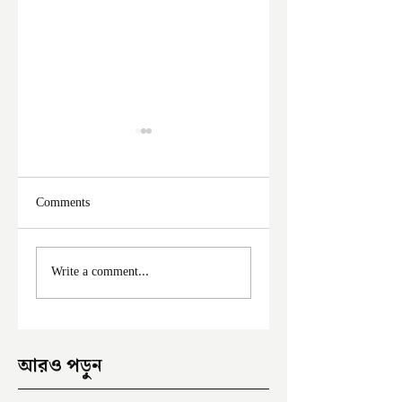
Comments
মালদা শহরে ফের চুরির
আঠারো ঘণ্টা পর নদী
Write a comment...
অভিযোগ
থেকে উদ্ধার পড়ুয়ার 
আরও পড়ুন