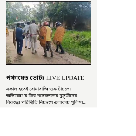
পঞ্চায়েত ভোটঃ LIVE UPDATE
সকাল হতেই বোমাবাজি শুরু চাঁচলে৷
অভিযোগের তির শাসকদলের দুষ্কৃতীদের
বিরুদ্ধে৷ পরিস্থিতি নিয়ন্ত্রণে এলাকায় পুলিশ৷
আজ ভোট শুরু হওয়ার এক ঘণ্টা...