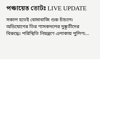
পঞ্চায়েত ভোটঃ LIVE UPDATE
সকাল হতেই বোমাবাজি শুরু চাঁচলে৷
অভিযোগের তির শাসকদলের দুষ্কৃতীদের
বিরুদ্ধে৷ পরিস্থিতি নিয়ন্ত্রণে এলাকায় পুলিশ৷
আজ ভোট শুরু হওয়ার এক ঘণ্টা...