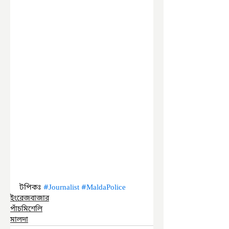
টপিকঃ 
#Journalist
#MaldaPolice
ইংরেজবাজার
পাঁচমিশেলি
মালদা