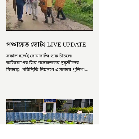
পঞ্চায়েত ভোটঃ LIVE UPDATE
সকাল হতেই বোমাবাজি শুরু চাঁচলে৷
অভিযোগের তির শাসকদলের দুষ্কৃতীদের
বিরুদ্ধে৷ পরিস্থিতি নিয়ন্ত্রণে এলাকায় পুলিশ৷
আজ ভোট শুরু হওয়ার এক ঘণ্টা...