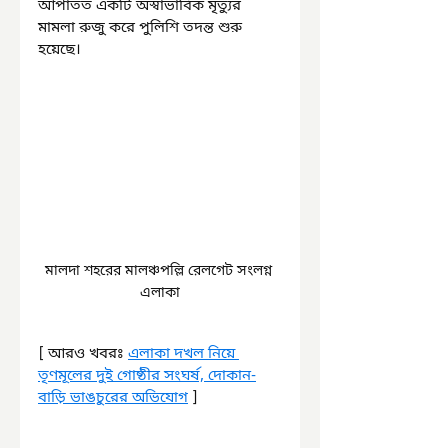
আপাতত একটি অস্বাভাবিক মৃত্যুর 
মামলা রুজু করে পুলিশি তদন্ত শুরু 
হয়েছে।
মালদা শহরের মালঞ্চপল্লি রেলগেট সংলগ্ন 
এলাকা
[ আরও খবরঃ 
এলাকা দখল নিয়ে 
তৃণমূলের দুই গোষ্ঠীর সংঘর্ষ, দোকান-
বাড়ি ভাঙচুরের অভিযোগ
 ]