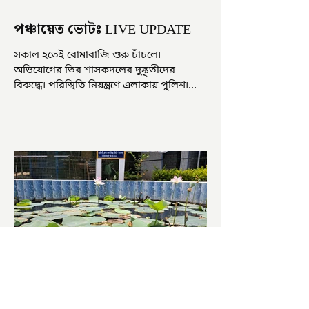
পঞ্চায়েত ভোটঃ LIVE UPDATE
সকাল হতেই বোমাবাজি শুরু চাঁচলে৷
অভিযোগের তির শাসকদলের দুষ্কৃতীদের
বিরুদ্ধে৷ পরিস্থিতি নিয়ন্ত্রণে এলাকায় পুলিশ৷
আজ ভোট শুরু হওয়ার এক ঘণ্টা...