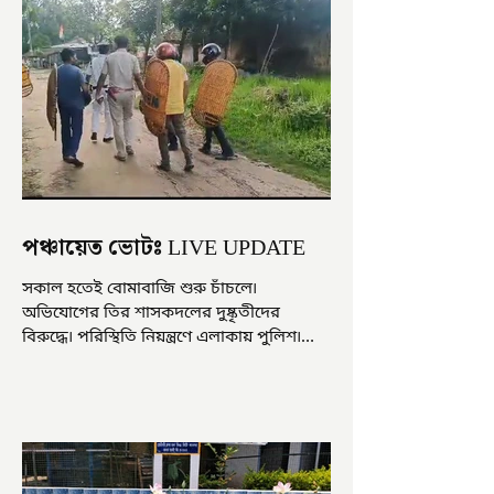
পঞ্চায়েত ভোটঃ LIVE UPDATE
সকাল হতেই বোমাবাজি শুরু চাঁচলে৷
অভিযোগের তির শাসকদলের দুষ্কৃতীদের
বিরুদ্ধে৷ পরিস্থিতি নিয়ন্ত্রণে এলাকায় পুলিশ৷
আজ ভোট শুরু হওয়ার এক ঘণ্টা...