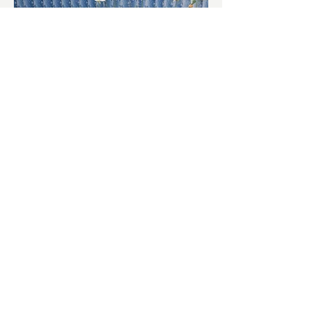
চাষিদের উৎসাহ বাড়াতে স্কুলেই
পদ্ম চাষ
ভারতের জাতীয় ফুল পদ্ম। এক সময় মালদা
জেলাতে বিভিন্ন প্রজাতির পদ্ম চাষ হত। তবে
সময়ের সঙ্গে সঙ্গে হারিয়ে যেতে বসেছে পদ্ম
চাষ। দুর্গা পুজোয়...