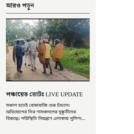
আরও পড়ুন
পঞ্চায়েত ভোটঃ LIVE UPDATE
সকাল হতেই বোমাবাজি শুরু চাঁচলে৷
অভিযোগের তির শাসকদলের দুষ্কৃতীদের
বিরুদ্ধে৷ পরিস্থিতি নিয়ন্ত্রণে এলাকায় পুলিশ৷
আজ ভোট শুরু হওয়ার এক ঘণ্টা...